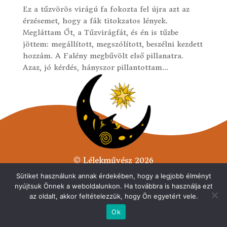
Ez a tűzvörös virágú fa fokozta fel újra azt az
érzésemet, hogy a fák titokzatos lények.
Megláttam Őt, a Tűzvirágfát, és én is tűzbe
jöttem: megállított, megszólított, beszélni kezdett
hozzám. A Falény megbűvölt első pillanatra.
Azaz, jó kérdés, hányszor pillantottam...
© Lélekművész 2026
Minden jog fenntarva.
Sütiket használunk annak érdekében, hogy a legjobb élményt
nyújtsuk Önnek a weboldalunkon. Ha továbbra is használja ezt
Adatvédelmi tájékoztató
az oldalt, akkor feltételezzük, hogy Ön egyetért vele.
Ok