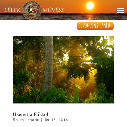
ELVONULÁS BALIN
Üzenet a Fáktól
Szerző:
mano
|
dec 13, 2014