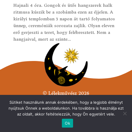
Hajnali 4 óra. Gongok és ütős hangszerek halk
ritmusa kúszik be a szobámba ezen az éjjelen. A
királyi templomban 3 napon át tartó folyamatos
ünnep, ceremóniák sorozata zajlik. Olyan eleven
erő gerjeszti a teret, hogy felébresztett. Nem a
hangjaival, mert az szinte...
© Lélekművész 2026
Minden jog fenntarva.
Sütiket használunk annak érdekében, hogy a legjobb élményt
nyújtsuk Önnek a weboldalunkon. Ha továbbra is használja ezt
Adatvédelmi tájékoztató
az oldalt, akkor feltételezzük, hogy Ön egyetért vele.
Ok