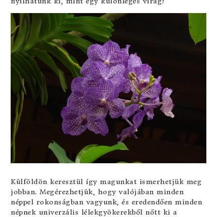
nyílhatunk ki, mint egy különleges virág!
Külföldön keresztül így magunkat ismerhetjük meg
jobban. Megérezhetjük, hogy valójában minden
néppel rokonságban vagyunk, és eredendően minden
népnek univerzális lélekgyökerekből nőtt ki a