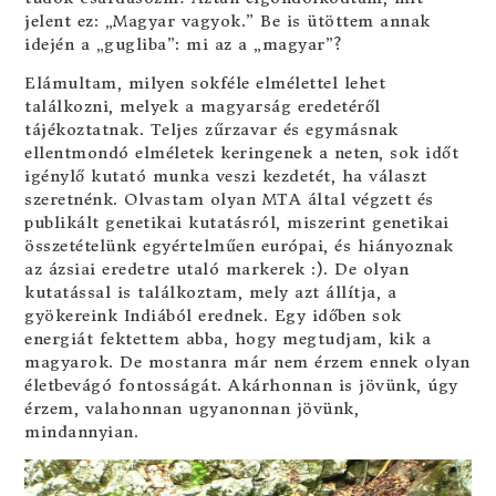
jelent ez: „Magyar vagyok.” Be is ütöttem annak
idején a „gugliba”: mi az a „magyar”?
Elámultam, milyen sokféle elmélettel lehet
találkozni, melyek a magyarság eredetéről
tájékoztatnak. Teljes zűrzavar és egymásnak
ellentmondó elméletek keringenek a neten, sok időt
igénylő kutató munka veszi kezdetét, ha választ
szeretnénk. Olvastam olyan MTA által végzett és
publikált genetikai kutatásról, miszerint genetikai
összetételünk egyértelműen európai, és hiányoznak
az ázsiai eredetre utaló markerek :). De olyan
kutatással is találkoztam, mely azt állítja, a
gyökereink Indiából erednek. Egy időben sok
energiát fektettem abba, hogy megtudjam, kik a
magyarok. De mostanra már nem érzem ennek olyan
életbevágó fontosságát. Akárhonnan is jövünk, úgy
érzem, valahonnan ugyanonnan jövünk,
mindannyian.