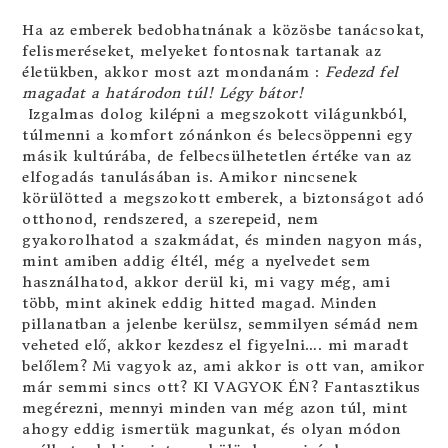
Ha az emberek bedobhatnának a közösbe tanácsokat,
felismeréseket, melyeket fontosnak tartanak az
életükben, akkor most azt mondanám :
Fedezd fel
magadat a határodon túl! Légy bátor!
Izgalmas dolog kilépni a megszokott világunkból,
túlmenni a komfort zónánkon és belecsöppenni egy
másik kultúrába, de felbecsülhetetlen értéke van az
elfogadás tanulásában is. Amikor nincsenek
körülötted a megszokott emberek, a biztonságot adó
otthonod, rendszered, a szerepeid, nem
gyakorolhatod a szakmádat, és minden nagyon más,
mint amiben addig éltél, még a nyelvedet sem
használhatod, akkor derül ki, mi vagy még, ami
több, mint akinek eddig hitted magad. Minden
pillanatban a jelenbe kerülsz, semmilyen sémád nem
veheted elő, akkor kezdesz el figyelni…. mi maradt
belőlem? Mi vagyok az, ami akkor is ott van, amikor
már semmi sincs ott? KI VAGYOK ÉN? Fantasztikus
megérezni, mennyi minden van még azon túl, mint
ahogy eddig ismertük magunkat, és olyan módon