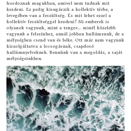
hordoznak magukban, amivel nem tudnak mit
kezdeni. Ez pedig kisugárzik a kollektív térbe, a
levegőben van a feszültség. És mit lehet ezzel a
kollektív feszültséggel kezdeni? Mi emberek is
olyanok vagyunk, mint a tenger… minél közelebb
vagyunk a felszínhez, annál jobban hullámzunk, de a
mélységben csend van és béke. Ott már nem vagyunk
kiszolgáltatva a locsogásnak, csapdosó
hullámnyelveknek. Bennünk van a megoldás, a saját
mélységeinkben.