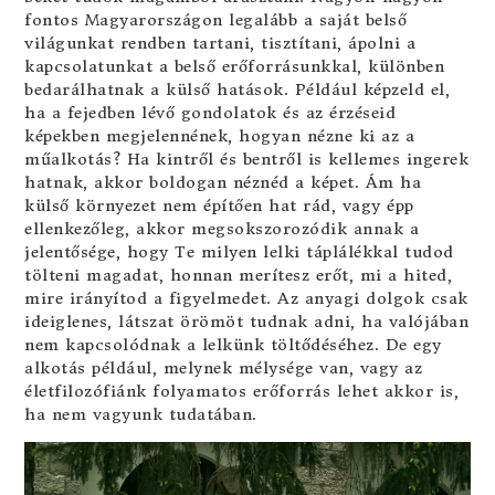
fontos Magyarországon legalább a saját belső
világunkat rendben tartani, tisztítani, ápolni a
kapcsolatunkat a belső erőforrásunkkal, különben
bedarálhatnak a külső hatások. Például képzeld el,
ha a fejedben lévő gondolatok és az érzéseid
képekben megjelennének, hogyan nézne ki az a
műalkotás? Ha kintről és bentről is kellemes ingerek
hatnak, akkor boldogan néznéd a képet. Ám ha
külső környezet nem építően hat rád, vagy épp
ellenkezőleg, akkor megsokszorozódik annak a
jelentősége, hogy Te milyen lelki táplálékkal tudod
tölteni magadat, honnan merítesz erőt, mi a hited,
mire irányítod a figyelmedet. Az anyagi dolgok csak
ideiglenes, látszat örömöt tudnak adni, ha valójában
nem kapcsolódnak a lelkünk töltődéséhez. De egy
alkotás például, melynek mélysége van, vagy az
életfilozófiánk folyamatos erőforrás lehet akkor is,
ha nem vagyunk tudatában.