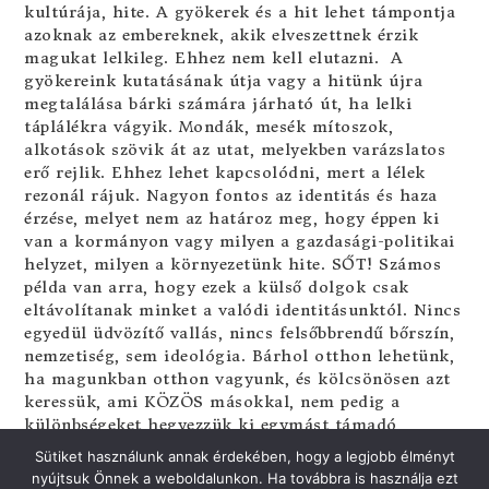
kultúrája, hite. A gyökerek és a hit lehet támpontja
azoknak az embereknek, akik elveszettnek érzik
magukat lelkileg. Ehhez nem kell elutazni. A
gyökereink kutatásának útja vagy a hitünk újra
megtalálása bárki számára járható út, ha lelki
táplálékra vágyik. Mondák, mesék mítoszok,
alkotások szövik át az utat, melyekben varázslatos
erő rejlik. Ehhez lehet kapcsolódni, mert a lélek
rezonál rájuk. Nagyon fontos az identitás és haza
érzése, melyet nem az határoz meg, hogy éppen ki
van a kormányon vagy milyen a gazdasági-politikai
helyzet, milyen a környezetünk hite. SŐT! Számos
példa van arra, hogy ezek a külső dolgok csak
eltávolítanak minket a valódi identitásunktól. Nincs
egyedül üdvözítő vallás, nincs felsőbbrendű bőrszín,
nemzetiség, sem ideológia. Bárhol otthon lehetünk,
ha magunkban otthon vagyunk, és kölcsönösen azt
keressük, ami KÖZÖS másokkal, nem pedig a
különbségeket hegyezzük ki egymást támadó
dárdákká.
Sütiket használunk annak érdekében, hogy a legjobb élményt
nyújtsuk Önnek a weboldalunkon. Ha továbbra is használja ezt
Én úgy vagyok vele, hogy aki igazán „magyar”, az