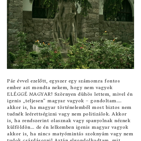
Pár évvel ezelőtt, egyszer egy számomra fontos
ember azt mondta nekem, hogy nem vagyok
ELÉGGÉ MAGYAR! Szörnyen dühös lettem, mivel én
igenis „teljesen” magyar vagyok – gondoltam….
akkor is, ha magyar történelemből most biztos nem
tudnék leérettségizni vagy nem politizálok. Akkor
is, ha rendszerint olasznak vagy spanyolnak néznek
külföldön… de én lelkemben igenis magyar vagyok
akkor is, ha nincs matyómintás szoknyám vagy nem
tudok csárdásozni! Aztán elgondolkodtam, mit