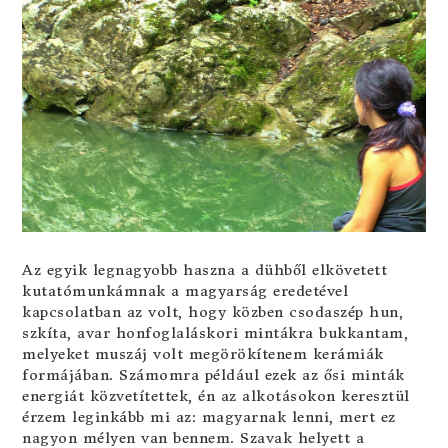
Az egyik legnagyobb haszna a dühből elkövetett
kutatómunkámnak a magyarság eredetével
kapcsolatban az volt, hogy közben csodaszép hun,
szkíta, avar honfoglaláskori mintákra bukkantam,
melyeket muszáj volt megörökítenem kerámiák
formájában. Számomra például ezek az ősi minták
energiát közvetítettek, én az alkotásokon keresztül
érzem leginkább mi az: magyarnak lenni, mert ez
nagyon mélyen van bennem. Szavak helyett a