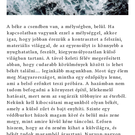
A béke a csendben van, a mélységben, belül. Ha
kapcsolatban vagyunk ezzel a mélységgel, akkor
igaz, hogy jobban érezzük a kontrasztot a felszíni,
materiális világgal, de az egyensúlyt is könnyebb a
nyughatatlan, feszült, kiegyensúlyozatlan külső
világban tartani. A távol-keleti félév megerősített
abban, hogy cudarabb körülmények között is lehet
békét találni…. leginkább magunkban. Most úgy élem
meg Magyarországot, mintha egy edzőpálya lenne,
ami a belső erőnket teszi próbára. A hazámban nem
tudom befogadni a környezet építő, lélekemelő
hatásait, mert nem az sugárzik többnyire az éterből.
Nekünk kell kibocsátani magunkból olyan békét,
amely a külső zűrt és bajt enyhíti. Szinte egy
védőburkot húzok magam köré és belül más zene
megy, mint amire kívül kéne táncolni. Erősen
hiszem, hogy az én zeném kihat a külvilágra, és
békét tudok magamból árasztani. Nagyon-nagyon