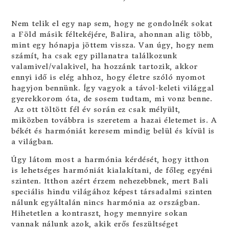
Nem telik el egy nap sem, hogy ne gondolnék sokat
a Föld másik féltekéjére, Balira, ahonnan alig több,
mint egy hónapja jöttem vissza. Van úgy, hogy nem
számít, ha csak egy pillanatra találkozunk
valamivel/valakivel, ha hozzánk tartozik, akkor
ennyi idő is elég ahhoz, hogy életre szóló nyomot
hagyjon bennünk. Így vagyok a távol-keleti világgal
gyerekkorom óta, de sosem tudtam, mi vonz benne.
Az ott töltött fél év során ez csak mélyült,
miközben továbbra is szeretem a hazai életemet is. A
békét és harmóniát keresem mindig belül és kívül is
a világban.
Úgy látom most a harmónia kérdését, hogy itthon
is lehetséges harmóniát kialakítani, de főleg egyéni
szinten. Itthon azért érzem nehezebbnek, mert Bali
speciális hindu világához képest társadalmi szinten
nálunk egyáltalán nincs harmónia az országban.
Hihetetlen a kontraszt, hogy mennyire sokan
vannak nálunk azok, akik erős feszültséget