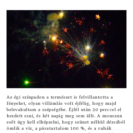
Az égi színpadon a természet is felvillantotta a
fényeket, olyan villámlás volt éjfélig, hogy majd
belevakultam a szépségébe. Éjfél után 20 perccel el
kezdett esni, és két napig meg sem állt. A monszun
esőt úgy kell elképzelni, hogy szünet nélkül dézsából
ömlik a víz, a páratartalom 100 %, és a ruhák