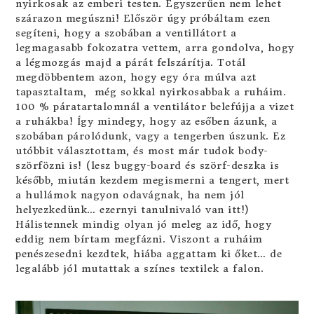
nyirkosak az emberi testen. Egyszerűen nem lehet
szárazon megúszni! Először úgy próbáltam ezen
segíteni, hogy a szobában a ventillátort a
legmagasabb fokozatra vettem, arra gondolva, hogy
a légmozgás majd a párát felszárítja. Totál
megdöbbentem azon, hogy egy óra múlva azt
tapasztaltam, még sokkal nyirkosabbak a ruháim.
100 % páratartalomnál a ventilátor belefújja a vizet
a ruhákba! Így mindegy, hogy az esőben ázunk, a
szobában párolódunk, vagy a tengerben úszunk. Ez
utóbbit választottam, és most már tudok body-
szörfözni is! (lesz buggy-board és szörf-deszka is
később, miután kezdem megismerni a tengert, mert
a hullámok nagyon odavágnak, ha nem jól
helyezkedünk… ezernyi tanulnivaló van itt!)
Hálistennek mindig olyan jó meleg az idő, hogy
eddig nem bírtam megfázni. Viszont a ruháim
penészesedni kezdtek, hiába aggattam ki őket… de
legalább jól mutattak a színes textilek a falon.