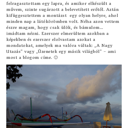
felragasztottam egy lapra, és amikor elkészült a
művem, szinte sugárzott a belevetített erőtől. Aztán
kifüggesztettem a montázst egy olyan helyre, ahol
minden nap a látókörömben volt. Néha azon vettem
észre magam, hogy csak ülök, és bámulom…
imádtam nézni. Ezerszer elmerültem azokban a
képekben és ezerszer elolvastam azokat a
mondatokat, amelyek ma valóra váltak: „A Nagy
Utazás” vagy „Üzenetek egy másik világból” – ami
most a blogom címe. 🙂