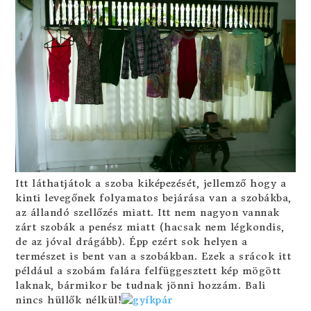
Itt láthatjátok a szoba kiképezését, jellemző hogy a
kinti levegőnek folyamatos bejárása van a szobákba,
az állandó szellőzés miatt. Itt nem nagyon vannak
zárt szobák a penész miatt (hacsak nem légkondis,
de az jóval drágább). Épp ezért sok helyen a
természet is bent van a szobákban. Ezek a srácok itt
például a szobám falára felfüggesztett kép mögött
laknak, bármikor be tudnak jönni hozzám. Bali
nincs hüllők nélkül!