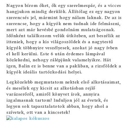
Nagyon bírom őket, ők egy szerelmespár, és a vicces
hangjukon mindig derülök. Állítólag ez egy nagyon
szerencsés jel, mármint hogy nálam laknak. De az is
szerencse, hogy a kígyók nem tudnak ide felmászni,
mert azt már kevésbé gondolnám mulatságosnak.
Időnként találkozom velük útközben, azt beszélik az
itteniek, hogy a kis világoszöldek és a nagytestű
kígyók többnyire veszélyesek, azokat jó nagy ívben
el kell kerülni. Este 6 után érdemes lámpával
közlekedni, nehogy rálépjünk valamelyikre. Hát
igen, Balin ez is benne van a pakliban, a rizsföldek a
kígyók ideális tartózkodási helyei.
Legközelebb megmutatom nektek első alkotásaimat,
és mesélek egy kicsit az alkotásban rejlő
varázserőről, amiről könyvet írok, annyira
izgalmasnak tartom! Induljon jól az évetek, és
legyen sok tapasztalatotok abban, hogy ahol a
szívetek, ott van a kincsetek!