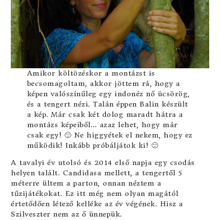
Amikor költözéskor a montázst is
becsomagoltam, akkor jöttem rá, hogy a
képen valószínűleg egy indonéz nő ücsörög,
és a tengert nézi. Talán éppen Balin készült
a kép. Már csak két dolog maradt hátra a
montázs képeiből… azaz lehet, hogy már
csak egy! 🙂 Ne higgyétek el nekem, hogy ez
működik! Inkább próbáljátok ki! 🙂
A tavalyi év utolsó és 2014 első napja egy csodás
helyen talált. Candidasa mellett, a tengertől 5
méterre ültem a parton, onnan néztem a
tűzijátékokat. Ez itt még nem olyan magától
értetődően létező kelléke az év végének. Hisz a
Szilveszter nem az ő ünnepük.