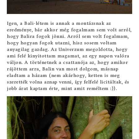
Igen, a Bali-létem is annak a montázsnak az
eredménye, bár akkor még fogalmam sem volt arról,
hogy Balira fogok jönni. Arról sem volt fogalmam,
hogy hogyan fogok utazni, hisz sosem voltam
anyagilag gazdag. Az Univerzum megoldotta, hogy
ami felé kinyitottam magamat, az egy napon valóra
váljon. A történetnek a csattanója az, hogy amikor
rájöttem arra, Balin van most dolgom, másnap
eladtam a házam (nem akárhogy, ketten is meg
szerették volna aznap venni, így felfelé licitáltak, és
jobb árat kaptam érte, mint amit reméltem :)).