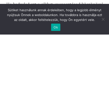
Ha kedveled ezt a cikket, megosztásod köszönöm!
Sütiket használunk annak érdekében, hogy a legjobb élményt
nyújtsuk Önnek a weboldalunkon. Ha továbbra is használja ezt
az oldalt, akkor feltételezzük, hogy Ön egyetért vele.
Ok
1 hozzászólás
Szabó Ágota
2014. jan. 05.-n 21:04 közelében
ez győnyörü,gratulálok
Válasz
Egy hozzászólás elküldése
Az e-mail címet nem tesszük közzé.
A kötelező mezőket
*
karakterrel jelöltük