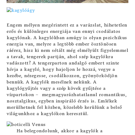
Engem mélyen megérintett ez a varázslat, hihetetlen
erős és különleges energiája van ennyi csodálatos
kagylónak. A kagylókban amúgy is olyan pszichikus
energia van, melyre a legtöbb ember ösztönösen
ráérez, hisz ki nem sétált még elmélyült figyelemmel
a tavak, tengerek partján, ahol szép kagylókra
vadászott? A tengerparton andalgó embert szinte
hívja a kagyló, hogy hajoljon le hozzá, vegye a
kezébe, nézegesse, csodálkozzon, gyönyörködjön
bennük. A kagylók mesélnek nekünk. A
kagylógyűjtés vagy a szép kövek gyűjtése a
vízpartokon – megmagyarázhatatlanul romantikus,
nosztalgikus, egyben inspiráló érzés is. Emlékek
merülhetnek fel közben, közelebb kerülünk a belső
világunkhoz a kagylókon keresztül.
Ha belegondolunk, akkor a kagylók a