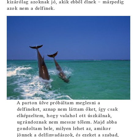
kizárólag azoknak jó, akik ebből élnek – márpedig
azok nem a delfinek.
A parton ülve próbáltam meglesni a
delfineket, aznap nem láttam őket, így csak
elképzeltem, hogy valahol ott úszkálnak,
ugrándoznak nem messze tőlem. Majd abba
gondoltam bele, milyen lehet az, amikor
jönnek a delfinvadászok, és ezeket a szabad,