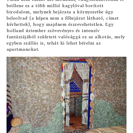
beillene ez a több millió kagylóval borított
birodalom, melynek bejárata a környezetbe úgy
beleolvad (a képen nem a főbejárat látható, címet
kérhettek), hogy majdnem észrevehetetlen. Egy
holland úriember szövevényes és intenzív
fantáziájából született valósággá ez az alkotás, mely
egyben szállás is, tehát ki lehet bérelni az
apartmanokat.