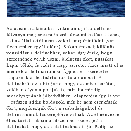
Az óceán hullámaiban vidáman ugráló delfinek
látványa még azokra is erős érzelmi hatással lehet,
aki az állatoktól nem szokott megérintődni (van
ilyen ember egyáltalán?). Sokan éreznek különös
vonzódást a delfinekhez, sokan úgy érzik, hogy
szeretnének velük úszni, ölelgetni őket, puszikat
kapni tőlük, és ezért a nagy szeretet érzés miatt el is
mennek a delfináriumba. Épp erre a szeretetre
alapoznak a delfináriumok tulajdonosai! A
delfinekről az a hír járja, hogy az ember barátai,
valóban olyan a pofijuk is, mintha mindig
mosolyognának jókedvükben. Alapvetően így is van
– egészen addig boldogok, míg be nem cserkészik
őket, megfosztják őket a szabadságuktól és
delfináriumok főszereplőivé válnak. Az élményekre
éhes turista abban a hiszemben szeretgeti a
delfineket, hogy az a delfineknek is jó. Pedig az