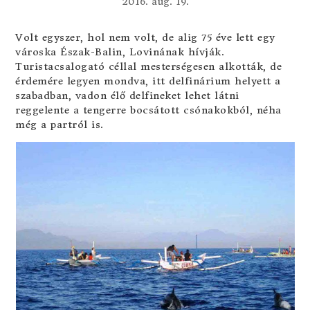
2016. aug. 19.
Volt egyszer, hol nem volt, de alig 75 éve lett egy
városka Észak-Balin, Lovinának hívják.
Turistacsalogató céllal mesterségesen alkották, de
érdemére legyen mondva, itt delfinárium helyett a
szabadban, vadon élő delfineket lehet látni
reggelente a tengerre bocsátott csónakokból, néha
még a partról is.