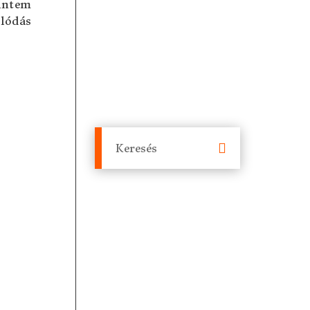
intem
lódás