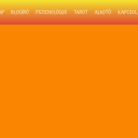
AP
BLOGÍRÓ
PSZICHOLÓGUS
TAROT
ALKOTÓ
KAPCSOL