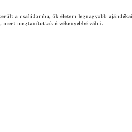
 került a családomba, ők életem legnagyobb ajándéka
s, mert megtanítottak érzékenyebbé válni.