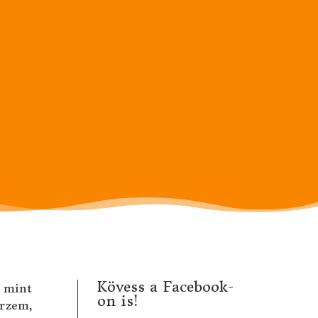
Kövess a Facebook-
, mint
on is!
érzem,