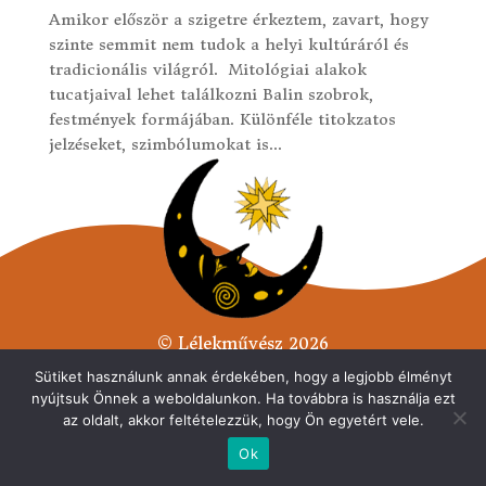
Amikor először a szigetre érkeztem, zavart, hogy
szinte semmit nem tudok a helyi kultúráról és
tradicionális világról. Mitológiai alakok
tucatjaival lehet találkozni Balin szobrok,
festmények formájában. Különféle titokzatos
jelzéseket, szimbólumokat is...
© Lélekművész 2026
Minden jog fenntarva.
Sütiket használunk annak érdekében, hogy a legjobb élményt
nyújtsuk Önnek a weboldalunkon. Ha továbbra is használja ezt
Adatvédelmi tájékoztató
az oldalt, akkor feltételezzük, hogy Ön egyetért vele.
Ok