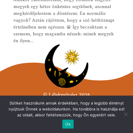
megyek egy hétre önkéntes segítőnek, azonnal
megkérdőjeleztem a döntésem: Én normális
vagyok? Aztán rájöttem, hogy a szó hétköznapi
értelmében nem egészen. 😀 Így becsuktam a
szemem, hogy magamba nézzek: minek megyek
én ilyen...
© Lélekművész 2026
Minden jog fenntarva.
Sütiket használunk annak érdekében, hogy a legjobb élményt
nyújtsuk Önnek a weboldalunkon. Ha továbbra is használja ezt
Adatvédelmi tájékoztató
az oldalt, akkor feltételezzük, hogy Ön egyetért vele.
Ok