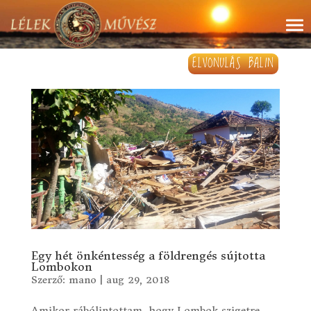
ELVONULÁS BALIN
Egy hét önkéntesség a földrengés sújtotta
Lombokon
Szerző:
mano
|
aug 29, 2018
Amikor rábólintottam, hogy Lombok szigetre