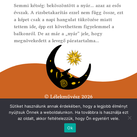
Semmi kétség: beköszöntött a nyár… azaz az esős
évszak. A rizsbetakarítás ezzel nem függ össze, ezt
a képet csak a napi hangulat tükrözése miatt
tettem ide, épp ezt követhettem figyelemmel a
balkonról. De az már a „nyár” jele, hogy
megnövekedett a levegő páratartalma...
© Lélekművész 2026
Minden jog fenntarva.
Sütiket használunk annak érdekében, hogy a legjobb élményt
nyújtsuk Önnek a weboldalunkon. Ha továbbra is használja ezt
Adatvédelmi tájékoztató
az oldalt, akkor feltételezzük, hogy Ön egyetért vele.
Ok