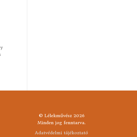
gy
s
© Lélekművész 2026
Minden jog fenntarva.
Adatvédelmi tájékoztató