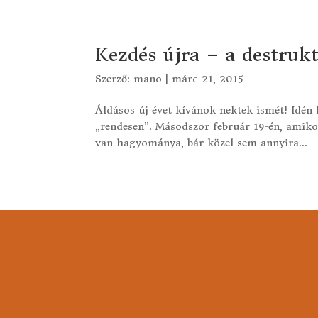
Kezdés újra – a destrukt
Szerző:
mano
|
márc 21, 2015
Áldásos új évet kívánok nektek ismét! Idén 
„rendesen”. Másodszor február 19-én, amikor
van hagyománya, bár közel sem annyira...