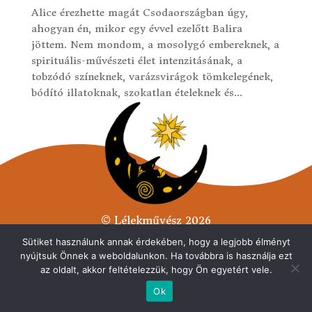
Alice érezhette magát Csodaországban úgy,
ahogyan én, mikor egy évvel ezelőtt Balira
jöttem. Nem mondom, a mosolygó embereknek, a
spirituális-művészeti élet intenzitásának, a
tobzódó színeknek, varázsvirágok tömkelegének,
bódító illatoknak, szokatlan ételeknek és...
© Lélekművész 2026
Minden jog fenntarva.
Sütiket használunk annak érdekében, hogy a legjobb élményt
nyújtsuk Önnek a weboldalunkon. Ha továbbra is használja ezt
Adatvédelmi tájékoztató
az oldalt, akkor feltételezzük, hogy Ön egyetért vele.
Ok