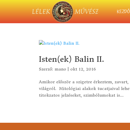
KEZDŐ
Isten(ek) Balin II.
Szerző:
mano
|
okt 12, 2016
Amikor először a szigetre érkeztem, zavart,
világról. Mitológiai alakok tucatjaival leh
titokzatos jelzéseket, szimbólumokat is...