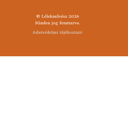
© Lélekművész 2026
Minden jog fenntarva.
Adatvédelmi tájékoztató