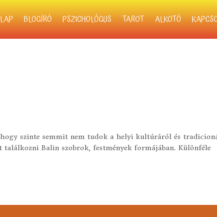
LAP
BLOGÍRÓ
PSZICHOLÓGUS
TAROT
ALKOTÓ
KAPCS
 hogy szinte semmit nem tudok a helyi kultúráról és tradicioná
et találkozni Balin szobrok, festmények formájában. Különféle