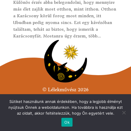
Különös érzés abba belegondolni, hogy mennyire
más élet zajlik most otthon, mint itthon. Otthon
a Karácsony körül forog most minden, itt
Ubudban pedig nyoma sincs. Ezt egy kávézóban
találtam, tehát az biztos, hogy ismerik a
Karácsonyfát. Mostanra úgy érzem, több...
© Lélekművész 2026
Minden jog fenntarva.
Sütiket használunk annak érdekében, hogy a legjobb élményt
Adatvédelmi tájékoztató
nyújtsuk Önnek a weboldalunkon. Ha továbbra is használja ezt
az oldalt, akkor feltételezzük, hogy Ön egyetért vele.
Ok