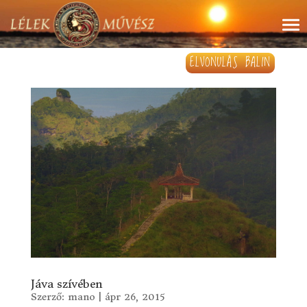
ELVONULÁS BALIN
Jáva szívében
Szerző:
mano
|
ápr 26, 2015