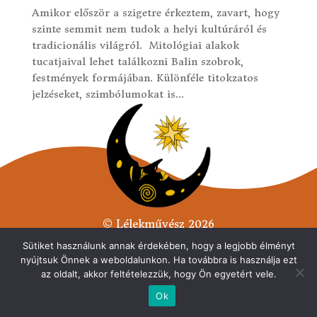
Amikor először a szigetre érkeztem, zavart, hogy
szinte semmit nem tudok a helyi kultúráról és
tradicionális világról. Mitológiai alakok
tucatjaival lehet találkozni Balin szobrok,
festmények formájában. Különféle titokzatos
jelzéseket, szimbólumokat is...
© Lélekművész 2026
Minden jog fenntarva.
Sütiket használunk annak érdekében, hogy a legjobb élményt
nyújtsuk Önnek a weboldalunkon. Ha továbbra is használja ezt
Adatvédelmi tájékoztató
az oldalt, akkor feltételezzük, hogy Ön egyetért vele.
Ok