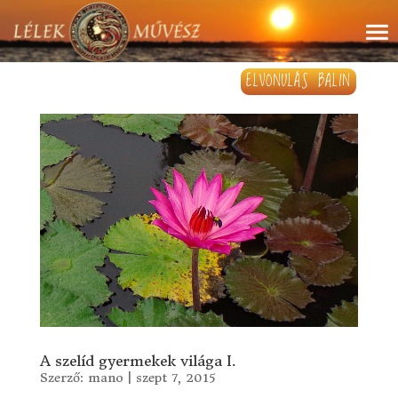
ELVONULÁS BALIN
A szelíd gyermekek világa I.
Szerző:
mano
|
szept 7, 2015