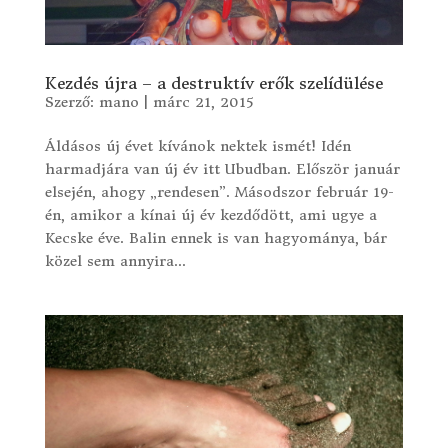
Kezdés újra – a destruktív erők szelídülése
Szerző:
mano
|
márc 21, 2015
Áldásos új évet kívánok nektek ismét! Idén
harmadjára van új év itt Ubudban. Először január
elsején, ahogy „rendesen”. Másodszor február 19-
én, amikor a kínai új év kezdődött, ami ugye a
Kecske éve. Balin ennek is van hagyománya, bár
közel sem annyira...