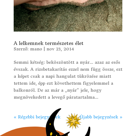
A lelkemnek természetes élet
Szerző:
mano
|
nov 23, 2014
Semmi kétség: beköszöntött a nyár… azaz az esős
évszak. A rizsbetakarítás ezzel nem függ össze, ezt
a képet csak a napi hangulat tükrözése miatt
tettem ide, épp ezt követhettem figyelemmel a
balkonról. De az már a „nyár” jele, hogy
megnövekedett a levegő páratartalma...
« Régebbi bejegyzések
Újabb bejegyzések »