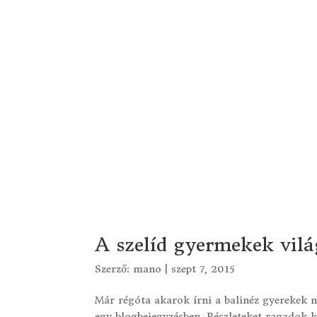
A szelíd gyermekek vilá
Szerző:
mano
|
szept 7, 2015
Már régóta akarok írni a balinéz gyerekek
egy blogbejegyzésben. Részleteket ragadok k