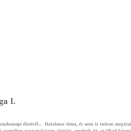
ga I.
 mindennapi életéről… Hatalmas téma, és nem is tudom megírn
i személyes tapasztalataim alapján, amelyek itt, az Ubud körny