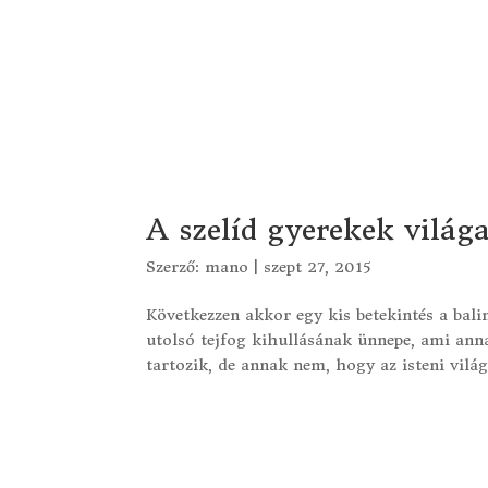
A szelíd gyerekek világa 
Szerző:
mano
|
szept 27, 2015
Következzen akkor egy kis betekintés a bali
utolsó tejfog kihullásának ünnepe, ami ann
tartozik, de annak nem, hogy az isteni világg