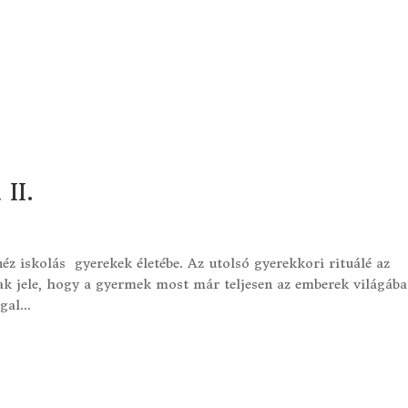
II.
néz iskolás gyerekek életébe. Az utolsó gyerekkori rituálé az
ak jele, hogy a gyermek most már teljesen az emberek világába
al...