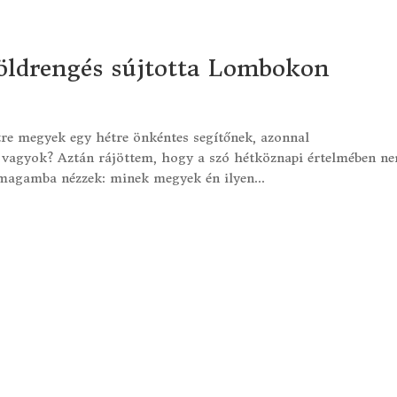
földrengés sújtotta Lombokon
e megyek egy hétre önkéntes segítőnek, azonnal
 vagyok? Aztán rájöttem, hogy a szó hétköznapi értelmében n
magamba nézzek: minek megyek én ilyen...