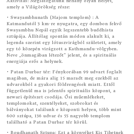
Aktivitás: Meglátogatunk néhány olyan helyet,
amely a Világörökség része:
• Swayambhunath (Majom templom) : A
Katmandutól 3 km-re nyugatra, egy dombon fekvő
Swayambhu Nepál egyik legszentebb buddhista
sztúpája. Állítólag spontán módon alakult ki, a
legenda szerint egy lótuszvirágból született, amely
egy tó közepén virágzott a Kathmandu-völgyben.
Neve „önmagában létezőt” jelent, és a spirituális
energiája erős a helynek.
• Patan Durbar tér: Fénykorában 99 udvart foglalt
magában, de mára alig 15 maradt meg ezekből az
udvarokból a gyakori földrengések miatt. Ettől
függetlenül ma is jelentős spirituális központ, a
newari építészet csodája. Ősi műemlékeket,
templomokat, szentélyeket, szobrokat és
bálványokat találunk e központi helyen, több mint
600 sztúpa, 136 udvar és 55 nagyobb templom
található a Patan Durbar tér körül.
• Boudhanath Sztupa: Ezt a környéket Kis Tibetnek