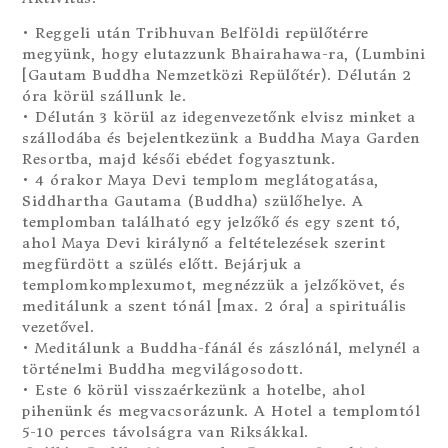
• Reggeli után Tribhuvan Belföldi repülőtérre
megyünk, hogy elutazzunk Bhairahawa-ra, (Lumbini
[Gautam Buddha Nemzetközi Repülőtér). Délután 2
óra körül szállunk le.
• Délután 3 körül az idegenvezetőnk elvisz minket a
szállodába és bejelentkezünk a Buddha Maya Garden
Resortba, majd késői ebédet fogyasztunk.
• 4 órakor Maya Devi templom meglátogatása,
Siddhartha Gautama (Buddha) szülőhelye. A
templomban található egy jelzőkő és egy szent tó,
ahol Maya Devi királynő a feltételezések szerint
megfürdött a szülés előtt. Bejárjuk a
templomkomplexumot, megnézzük a jelzőkövet, és
meditálunk a szent tónál [max. 2 óra] a spirituális
vezetővel.
• Meditálunk a Buddha-fánál és zászlónál, melynél a
történelmi Buddha megvilágosodott.
• Este 6 körül visszaérkezünk a hotelbe, ahol
pihenünk és megvacsorázunk. A Hotel a templomtól
5-10 perces távolságra van Riksákkal.