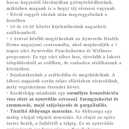
havas hegytetői látványában gyönyörködhetünk,
miközben magunk is a hegyi táj részesei vagyunk.
• Rövid reggeli túránk után megreggelizünk a
hotelben
• 10 és 10.30 között kijelentkezünk nagarkoti
szállásunkról.
• 1 órával később megérkezünk az Ayuverda Health
Home nagarjuni centrumába, ahol megkezdjük a 7
napos zárt Ayurvedás Panchakarma és Wellness
programot. Ez egy zárt tábor lesz, távolabb a lakott
településektől az erdőben, de szabadon sétálhatunk a
környéken.
• Bejelentkezünk a szállodába és megebédelünk. A
tábori napjaink során teljes ellátásban részesülünk,
mely vegetáriánus étrendet követ.
• Kezdésképp mindenki egy
személyes konzultáción
vesz részt az ayurvédás orvossal
.
Szemgyakorlat és
szemmosás, majd szájolajozás és gargalizálás.
•
Tisztító Abhyanga masszázs.
Az Abhyanga egy
meleg olajjal végzett masszázs. Az olajat az egész
testre kenik, a fejbőrtől a talpig. Ez az ayurvédás