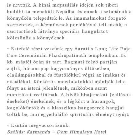
is nevezik. A kínai megszállás idején sok tibeti
buddhista menekült Nepálba, és ennek a sztupának a
környékén telepedtek le. Az imamalmokat forgató
szerzetesek, a kézművesek portékáival teli utcák, a
szertartások látványa speciális hangulatot
kölcsönöz a környéknek.
• Estefelé részt veszünk egy Aarati’s Long Life Puja
Fire Ceremónián Phashupatinath templomban. Ez
kb. másfél órán át tart. Bagmati folyó partján
zajlik, három pap hagyományos öltözetben,
olajlámpásokkal és füstölőkkel végzi az imákat és
rituálékat. Körkörös mozdulatokkal ajánlják fel a
fényt az isteni jelenlétnek, miközben szent
mantrákat recitálnak. A hívők bhajanokat (vallásos
énekeket) énekelnek, és a légkört a harangok,
kagylókürtök és a klasszikus hangszerek hangjai
töltik be, ami egyedülálló spirituális élményt nyújt.
• Ezután megvacsorázunk.
Szállás: Katmandu – Dom Himalaya Hote
l