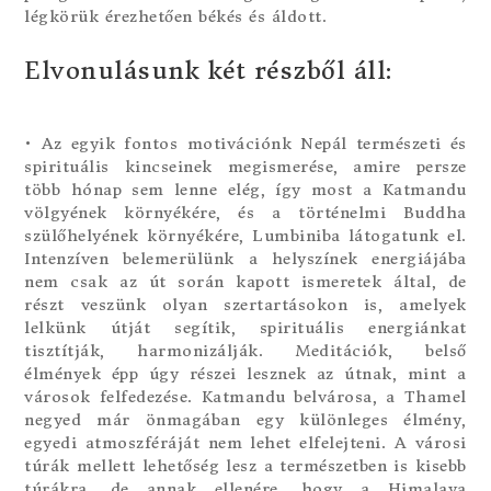
légkörük érezhetően békés és áldott.
Elvonulásunk két részből áll:
• Az egyik fontos motivációnk Nepál természeti és
spirituális kincseinek megismerése, amire persze
több hónap sem lenne elég, így most a Katmandu
völgyének környékére, és a történelmi Buddha
szülőhelyének környékére, Lumbiniba látogatunk el.
Intenzíven belemerülünk a helyszínek energiájába
nem csak az út során kapott ismeretek által, de
részt veszünk olyan szertartásokon is, amelyek
lelkünk útját segítik, spirituális energiánkat
tisztítják, harmonizálják. Meditációk, belső
élmények épp úgy részei lesznek az útnak, mint a
városok felfedezése. Katmandu belvárosa, a Thamel
negyed már önmagában egy különleges élmény,
egyedi atmoszféráját nem lehet elfelejteni. A városi
túrák mellett lehetőség lesz a természetben is kisebb
túrákra, de annak ellenére, hogy a Himalaya