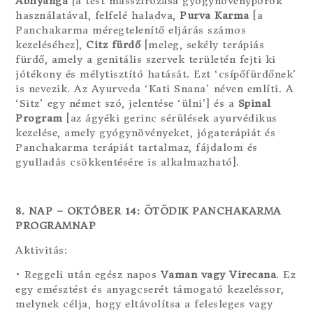
Abhyanga
[a test masszírozása gyógynövényporok
használatával, felfelé haladva,
Purva Karma
[a
Panchakarma méregtelenítő eljárás számos
kezeléséhez],
Citz fürdő
[meleg, sekély terápiás
fürdő, amely a genitális szervek területén fejti ki
jótékony és mélytisztító hatását. Ezt ‘csípőfürdőnek’
is nevezik. Az Ayurveda ‘Kati Snana’ néven említi. A
‘Sitz’ egy német szó, jelentése ‘ülni’] és a
Spinal
Program
[az ágyéki gerinc sérülések ayurvédikus
kezelése, amely gyógynövényeket, jógaterápiát és
Panchakarma terápiát tartalmaz, fájdalom és
gyulladás csökkentésére is alkalmazható].
8. NAP – OKTÓBER 14: ÖTÖDIK PANCHAKARMA
PROGRAMNAP
Aktivitás:
• Reggeli után egész napos
Vaman vagy Virecana
. Ez
egy emésztést és anyagcserét támogató kezeléssor,
melynek célja, hogy eltávolítsa a felesleges vagy