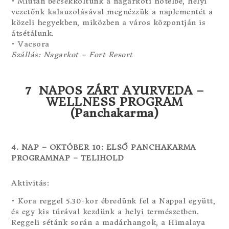
• Miután becsekkoltunk a nagarkoti hotelbe, helyi
vezetőnk kalauzolásával megnézzük a naplementét a
közeli hegyekben, miközben a város központján is
átsétálunk.
• Vacsora
Szállás: Nagarkot – Fort Resort
7 NAPOS ZÁRT AYURVEDA –
WELLNESS PROGRAM
(Panchakarma)
4. NAP – OKTÓBER 10: ELSŐ PANCHAKARMA
PROGRAMNAP – TELIHOLD
Aktivitás:
• Kora reggel 5.30-kor ébredünk fel a Nappal együtt,
és egy kis túrával kezdünk a helyi természetben.
Reggeli sétánk során a madárhangok, a Himalaya