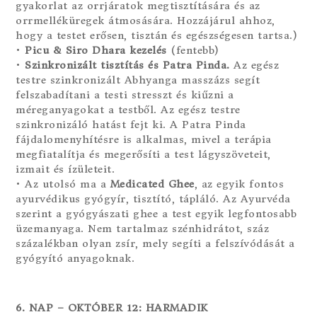
gyakorlat az orrjáratok megtisztítására és az
orrmelléküregek átmosására. Hozzájárul ahhoz,
hogy a testet erősen, tisztán és egészségesen tartsa.)
•
Picu & Siro Dhara kezelés
(fentebb)
•
Szinkronizált tisztítás és Patra Pinda.
Az egész
testre szinkronizált Abhyanga masszázs segít
felszabadítani a testi stresszt és kiűzni a
méreganyagokat a testből. Az egész testre
szinkronizáló hatást fejt ki. A Patra Pinda
fájdalomenyhítésre is alkalmas, mivel a terápia
megfiatalítja és megerősíti a test lágyszöveteit,
izmait és ízületeit.
• Az utolsó ma a
Medicated Ghee
, az egyik fontos
ayurvédikus gyógyír, tisztító, tápláló. Az Ayurvéda
szerint a gyógyászati ghee a test egyik legfontosabb
üzemanyaga. Nem tartalmaz szénhidrátot, száz
százalékban olyan zsír, mely segíti a felszívódását a
gyógyító anyagoknak.
6. NAP – OKTÓBER 12: HARMADIK