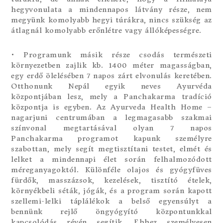
hegyvonulata a mindennapos látvány része, nem
megyünk komolyabb hegyi túrákra, nincs szükség az
átlagnál komolyabb erőnlétre vagy állóképességre.
• Programunk másik része csodás természeti
környezetben zajlik kb. 1400 méter magasságban,
egy erdő ölelésében 7 napos zárt elvonulás keretében.
Otthonunk Nepál egyik neves Ayurvéda
központjában lesz, mely a Panchakarma tradíció
központja is egyben. Az Ayurveda Health Home –
nagarjuni centrumában a legmagasabb szakmai
színvonal megtartásával olyan 7 napos
Panchakarma programot kapunk személyre
szabottan, mely segít megtisztítani testet, elmét és
lelket a mindennapi élet során felhalmozódott
méreganyagoktól. Különféle olajos és gyógyfüves
fürdők, masszázsok, kezelések, tisztító ételek,
környékbeli séták, jógák, és a program során kapott
szellemi-lelki táplálékok a belső egyensúlyt a
bennünk rejlő öngyógyító központunkkal
kapcsolódás révén segítik. Ehhez személyesen