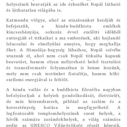
helyszínek beavatják az ide érkezőket Nepál látható
és láthatatlan világába is.
Katmandu völgye, ahol az utazásunkat kezdjük és
befejezzük, a hindu-buddhista emlékek
kincsesbányája, sokszáz évvel ezelőtti időkből
suttogják el titkaikat a ma emberének, aki hajlandó
lelassulni és elmélyülni annyira, hogy meghallja
őket. A Himalája-hegység lábaihoz, Nepál szívébe
utazunk el, ahol nem csak Nepál titkaiba kapunk
beavatást, hanem olyan mélyreható belső tisztulási
és transzformatív folyamatban is benne leszünk,
mely nem csak testünket fiatalítja, hanem lelki-
szellemi energiával is feltölt.
A hindu vallás és a buddhista filozófia nagyban
befolyásoljak a helyiek gondolkodását, életvitelét,
de más hitrendszerek, például az iszlám és a
kereszténység hatása is megfigyelhető. A
legfontosabb templomhelyszínek szent helyek, a
hívők számára zarándokhelyek, a világ számára
pedig az UNESCO Világörökség részét képezik,