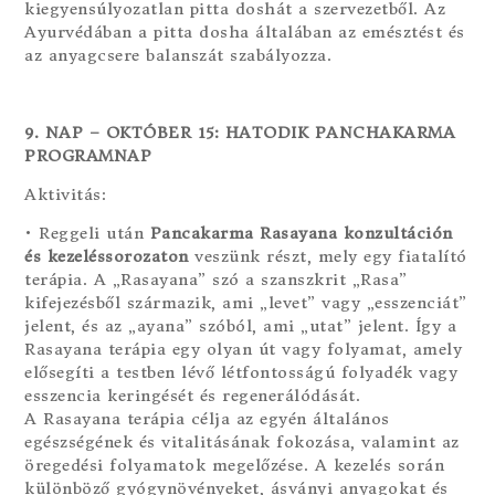
kiegyensúlyozatlan pitta doshát a szervezetből. Az
Ayurvédában a pitta dosha általában az emésztést és
az anyagcsere balanszát szabályozza.
9. NAP – OKTÓBER 15: HATODIK PANCHAKARMA
PROGRAMNAP
Aktivitás:
• Reggeli után
Pancakarma Rasayana konzultáción
és kezeléssorozaton
veszünk részt, mely egy fiatalító
terápia. A „Rasayana” szó a szanszkrit „Rasa”
kifejezésből származik, ami „levet” vagy „esszenciát”
jelent, és az „ayana” szóból, ami „utat” jelent. Így a
Rasayana terápia egy olyan út vagy folyamat, amely
elősegíti a testben lévő létfontosságú folyadék vagy
esszencia keringését és regenerálódását.
A Rasayana terápia célja az egyén általános
egészségének és vitalitásának fokozása, valamint az
öregedési folyamatok megelőzése. A kezelés során
különböző gyógynövényeket, ásványi anyagokat és