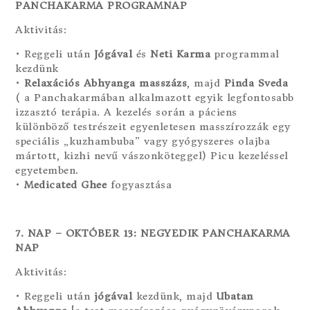
PANCHAKARMA PROGRAMNAP
Aktivitás:
• Reggeli után
Jógával
és
Neti Karma
programmal
kezdünk
•
Relaxációs Abhyanga masszázs
, majd
Pinda Sveda
( a Panchakarmában alkalmazott egyik legfontosabb
izzasztó terápia. A kezelés során a páciens
különböző testrészeit egyenletesen masszírozzák egy
speciális „kuzhambuba” vagy gyógyszeres olajba
mártott, kizhi nevű vászonköteggel) Picu kezeléssel
egyetemben.
•
Medicated Ghee
fogyasztása
7. NAP – OKTÓBER 13: NEGYEDIK PANCHAKARMA
NAP
Aktivitás:
• Reggeli után
jógával
kezdünk, majd
Ubatan