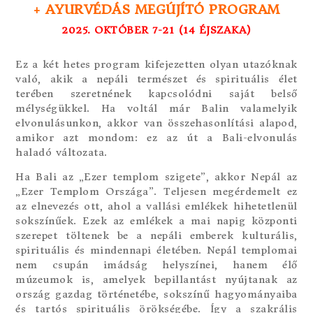
+ AYURVÉDÁS MEGÚJÍTÓ PROGRAM
2025. OKTÓBER 7-21 (14 ÉJSZAKA)
Ez a két hetes program kifejezetten olyan utazóknak
való, akik a nepáli természet és spirituális élet
terében szeretnének kapcsolódni saját belső
mélységükkel. Ha voltál már Balin valamelyik
elvonulásunkon, akkor van összehasonlítási alapod,
amikor azt mondom: ez az út a Bali-elvonulás
haladó változata.
Ha Bali az „Ezer templom szigete”, akkor Nepál az
„Ezer Templom Országa”. Teljesen megérdemelt ez
az elnevezés ott, ahol a vallási emlékek hihetetlenül
sokszínűek. Ezek az emlékek a mai napig központi
szerepet töltenek be a nepáli emberek kulturális,
spirituális és mindennapi életében. Nepál templomai
nem csupán imádság helyszínei, hanem élő
múzeumok is, amelyek bepillantást nyújtanak az
ország gazdag történetébe, sokszínű hagyományaiba
és tartós spirituális örökségébe. Így a szakrális