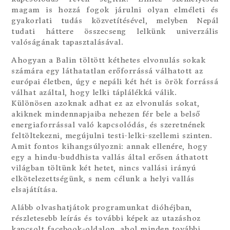
magam is hozzá fogok járulni olyan elméleti és
gyakorlati tudás közvetítésével, melyben Nepál
tudati háttere összecseng lelkünk univerzális
valóságának tapasztalásával.
Ahogyan a Balin töltött kéthetes elvonulás sokak
számára egy láthatatlan erőforrássá válhatott az
európai életben, úgy e nepáli két hét is örök forrássá
válhat azáltal, hogy lelki táplálékká válik.
Különösen azoknak adhat ez az elvonulás sokat,
akiknek mindennapjaiba nehezen fér bele a belső
energiaforrással való kapcsolódás, és szeretnének
feltöltekezni, megújulni testi-lelki-szellemi szinten.
Amit fontos kihangsúlyozni: annak ellenére, hogy
egy a hindu-buddhista vallás által erősen áthatott
világban töltünk két hetet, nincs vallási irányú
elkötelezettségünk, s nem célunk a helyi vallás
elsajátítása.
Alább olvashatjátok programunkat dióhéjban,
részletesebb leírás és további képek az utazáshoz
kapcsolt facebook-oldalon, ahol minden további