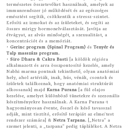
természetes összetevőket használnak, amelyek az
immunrendszer jó működését és az egészséges
emésztést segítik, csökkentik a stressz-szintet.
Erősíti az izmokat és az ízületeket, és segíti az
összes mirigy hormonelválasztását. Javítja az
étvágyat, az alvás minőségét, a szexualitást, a
koncentrációt és a memóriát.
•
Gerinc program (Spinal Program)
és
Tenyér és
Talp masszázs program.
•
Siro Dhara & Cakra Basti
[a köldök régióra
alkalmazott és arra összpontosító kezelés, amely
Nabhi marma pontnak tekinthető, olyan anatómiai
hely, ahol artériák, inak, hús, vénák, csontok és
ízületek találkoznak, hogy anatómiai struktúrát
alkossanak] majd
Karna Purana
[a fül olajos
kezelése, amelyet különböző tünetekre és szezonális
készítményekre használnak. A Karna Purana-t
hagyományosan évente, ősszel és késő tavasszal
adják, mint tisztító, erősítő terápiát az elme/test
rendszer számára] &
Netra Tarpana.
[„Netra” a
szemet jelenti, a „tarpana” pedig táplálékot. A Netra