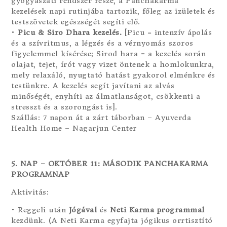
gyógyászati rendszer része, a Panchakarma
kezelések napi rutinjába tartozik, főleg az izületek és
testszövetek egészségét segíti elő.
•
Picu & Siro Dhara kezelés.
[Picu = intenzív ápolás
és a szívritmus, a légzés és a vérnyomás szoros
figyelemmel kísérése; Sirod hara = a kezelés során
olajat, tejet, írót vagy vizet öntenek a homlokunkra,
mely relaxáló, nyugtató hatást gyakorol elménkre és
testünkre. A kezelés segít javítani az alvás
minőségét, enyhíti az álmatlanságot, csökkenti a
stresszt és a szorongást is].
Szállás: 7 napon át a zárt táborban – Ayuverda
Health Home – Nagarjun Center
5. NAP – OKTÓBER 11: MÁSODIK PANCHAKARMA
PROGRAMNAP
Aktivitás:
• Reggeli után
Jógával
és
Neti Karma programmal
kezdünk. (A Neti Karma egyfajta jógikus orrtisztító