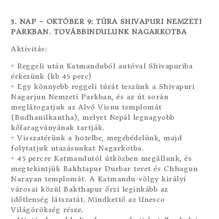
3. NAP – OKTÓBER 9: TÚRA SHIVAPURI NEMZETI
PARKBAN. TOVÁBBINDULUNK NAGARKOTBA
Aktivitás:
• Reggeli után Katmanduból autóval Shivapuriba
érkezünk (kb 45 perc)
• Egy könnyebb reggeli túrát teszünk a Shivapuri
Nagarjun Nemzeti Parkban, és az út során
meglátogatjuk az Alvó Visnu templomát
(Budhanilkantha), melyet Nepál legnagyobb
kőfaragványának tartják.
• Visszatérünk a hotelbe, megebédelünk, majd
folytatjuk utazásunkat Nagarkotba.
• 45 percre Katmandutól útközben megállunk, és
megtekintjük Bakhtapur Durbar teret és Chhagun
Narayan templomát. A Katmandu-völgy királyi
városai közül Bakthapur őrzi leginkább az
időtlenség látszatát. Mindkettő az Unesco
Világörökség része.