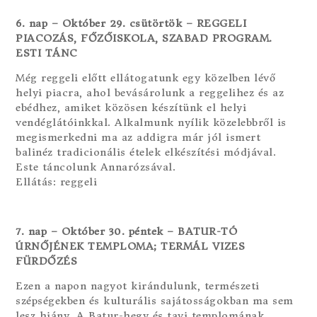
6. nap – Október 29. csütörtök – REGGELI
PIACOZÁS, FŐZŐISKOLA, SZABAD PROGRAM.
ESTI TÁNC
Még reggeli előtt ellátogatunk egy közelben lévő
helyi piacra, ahol bevásárolunk a reggelihez és az
ebédhez, amiket közösen készítünk el helyi
vendéglátóinkkal. Alkalmunk nyílik közelebbről is
megismerkedni ma az addigra már jól ismert
balinéz tradicionális ételek elkészítési módjával.
Este táncolunk Annarózsával.
Ellátás: reggeli
7. nap – Október 30. péntek – BATUR-TÓ
ÚRNŐJÉNEK TEMPLOMA; TERMÁL VIZES
FÜRDŐZÉS
Ezen a napon nagyot kirándulunk, természeti
szépségekben és kulturális sajátosságokban ma sem
lesz hiány. A Batur-hegy és tavi templomának