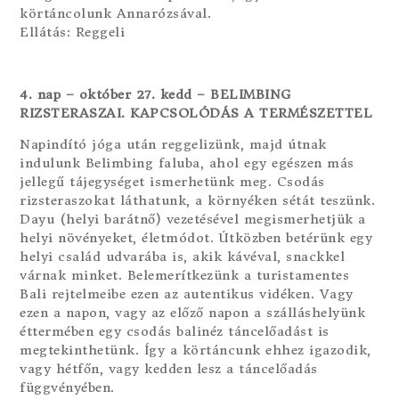
körtáncolunk Annarózsával.
Ellátás: Reggeli
4. nap – október 27. kedd – BELIMBING
RIZSTERASZAI. KAPCSOLÓDÁS A TERMÉSZETTEL
Napindító jóga után reggelizünk, majd útnak
indulunk Belimbing faluba, ahol egy egészen más
jellegű tájegységet ismerhetünk meg. Csodás
rizsteraszokat láthatunk, a környéken sétát teszünk.
Dayu (helyi barátnő) vezetésével megismerhetjük a
helyi növényeket, életmódot. Útközben betérünk egy
helyi család udvarába is, akik kávéval, snackkel
várnak minket. Belemerítkezünk a turistamentes
Bali rejtelmeibe ezen az autentikus vidéken. Vagy
ezen a napon, vagy az előző napon a szálláshelyünk
éttermében egy csodás balinéz táncelőadást is
megtekinthetünk. Így a körtáncunk ehhez igazodik,
vagy hétfőn, vagy kedden lesz a táncelőadás
függvényében.