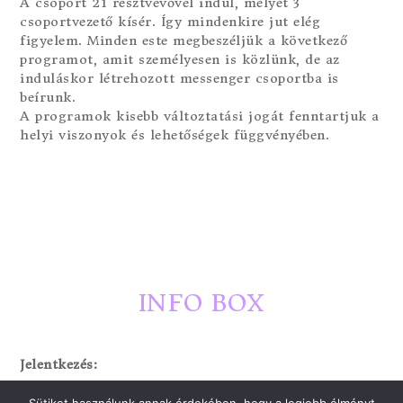
A csoport 21 résztvevővel indul, melyet 3
csoportvezető kísér. Így mindenkire jut elég
figyelem. Minden este megbeszéljük a következő
programot, amit személyesen is közlünk, de az
induláskor létrehozott messenger csoportba is
beírunk.
A programok kisebb változtatási jogát fenntartjuk a
helyi viszonyok és lehetőségek függvényében.
INFO BOX
Jelentkezés:
* 600 USD készpénzes előleg befizetésével