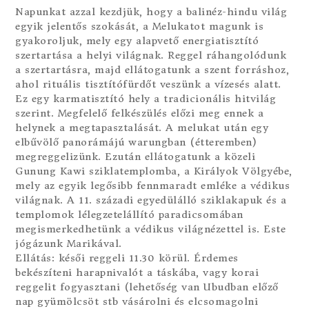
Napunkat azzal kezdjük, hogy a balinéz-hindu világ
egyik jelentős szokását, a Melukatot magunk is
gyakoroljuk, mely egy alapvető energiatisztító
szertartása a helyi világnak. Reggel ráhangolódunk
a szertartásra, majd ellátogatunk a szent forráshoz,
ahol rituális tisztítófürdőt veszünk a vízesés alatt.
Ez egy karmatisztító hely a tradicionális hitvilág
szerint. Megfelelő felkészülés előzi meg ennek a
helynek a megtapasztalását. A melukat után egy
elbűvölő panorámájú warungban (étteremben)
megreggelizünk. Ezután ellátogatunk a közeli
Gunung Kawi sziklatemplomba, a Királyok Völgyébe,
mely az egyik legősibb fennmaradt emléke a védikus
világnak. A 11. századi egyedülálló sziklakapuk és a
templomok lélegzetelállító paradicsomában
megismerkedhetünk a védikus világnézettel is. Este
jógázunk Marikával.
Ellátás: késői reggeli 11.30 körül. Érdemes
bekészíteni harapnivalót a táskába, vagy korai
reggelit fogyasztani (lehetőség van Ubudban előző
nap gyümölcsöt stb vásárolni és elcsomagolni