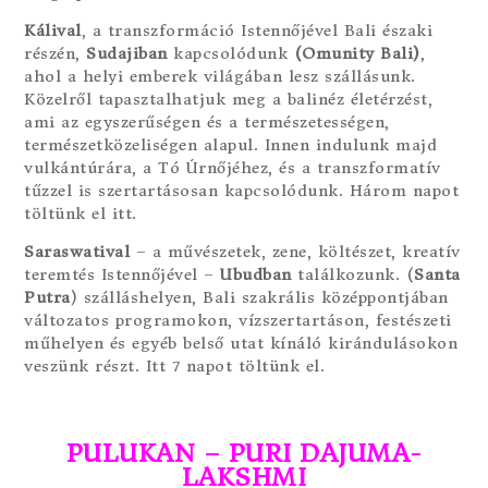
Kálival
, a transzformáció Istennőjével Bali északi
részén,
Sudajiban
kapcsolódunk
(Omunity Bali)
,
ahol a helyi emberek világában lesz szállásunk.
Közelről tapasztalhatjuk meg a balinéz életérzést,
ami az egyszerűségen és a természetességen,
természetközeliségen alapul. Innen indulunk majd
vulkántúrára, a Tó Úrnőjéhez, és a transzformatív
tűzzel is szertartásosan kapcsolódunk. Három napot
töltünk el itt.
Saraswatival
– a művészetek, zene, költészet, kreatív
teremtés Istennőjével –
Ubudban
találkozunk. (
Santa
Putra
) szálláshelyen, Bali szakrális középpontjában
változatos programokon, vízszertartáson, festészeti
műhelyen és egyéb belső utat kínáló kirándulásokon
veszünk részt. Itt 7 napot töltünk el.
PULUKAN – PURI DAJUMA-
LAKSHMI