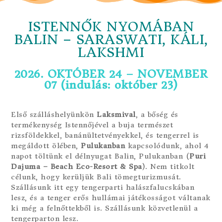
ISTENNŐK NYOMÁBAN
BALIN – SARASWATI, KÁLI,
LAKSHMI
2026. OKTÓBER 24 – NOVEMBER
07 (indulás: október 23)
Első szálláshelyünkön
Laksmival
, a bőség és
termékenység Istennőjével a buja természet
rizsföldekkel, banánültetvényekkel, és tengerrel is
megáldott ölében,
Pulukanban
kapcsolódunk, ahol 4
napot töltünk el délnyugat Balin, Pulukanban (
Puri
Dajuma – Beach Eco-Resort & Spa
). Nem titkolt
célunk, hogy kerüljük Bali tömegturizmusát.
Szállásunk itt egy tengerparti halászfalucskában
lesz, és a tenger erős hullámai játékosságot váltanak
ki még a felnőttekből is. Szállásunk közvetlenül a
tengerparton lesz.