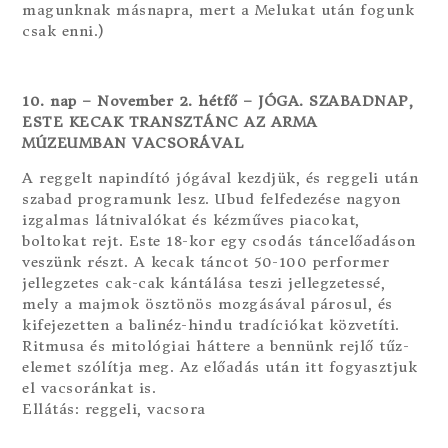
magunknak másnapra, mert a Melukat után fogunk
csak enni.)
10. nap – November 2. hétfő – JÓGA. SZABADNAP,
ESTE KECAK TRANSZTÁNC AZ ARMA
MÚZEUMBAN VACSORÁVAL
A reggelt napindító jógával kezdjük, és reggeli után
szabad programunk lesz. Ubud felfedezése nagyon
izgalmas látnivalókat és kézműves piacokat,
boltokat rejt. Este 18-kor egy csodás táncelőadáson
veszünk részt. A kecak táncot 50-100 performer
jellegzetes cak-cak kántálása teszi jellegzetessé,
mely a majmok ösztönös mozgásával párosul, és
kifejezetten a balinéz-hindu tradíciókat közvetíti.
Ritmusa és mitológiai háttere a bennünk rejlő tűz-
elemet szólítja meg. Az előadás után itt fogyasztjuk
el vacsoránkat is.
Ellátás: reggeli, vacsora