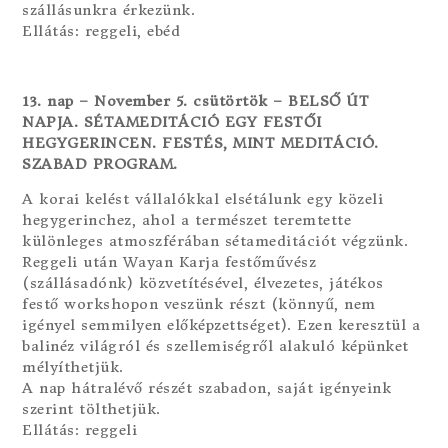
szállásunkra érkezünk.
Ellátás: reggeli, ebéd
13. nap – November 5. csütörtök – BELSŐ ÚT
NAPJA. SÉTAMEDITÁCIÓ EGY FESTŐI
HEGYGERINCEN. FESTÉS, MINT MEDITÁCIÓ.
SZABAD PROGRAM.
A korai kelést vállalókkal elsétálunk egy közeli
hegygerinchez, ahol a természet teremtette
különleges atmoszférában sétameditációt végzünk.
Reggeli után Wayan Karja festőművész
(szállásadónk) közvetítésével, élvezetes, játékos
festő workshopon veszünk részt (könnyű, nem
igényel semmilyen előképzettséget). Ezen keresztül a
balinéz világról és szellemiségről alakuló képünket
mélyíthetjük.
A nap hátralévő részét szabadon, saját igényeink
szerint tölthetjük.
Ellátás: reggeli