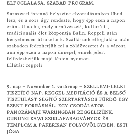
ELFOGLALASA. SZABAD PROGRAM.
Saraswati istennő helyszíne elvonulásunkon Ubud
lesz, és a sors úgy rendezte, hogy épp ezen a napon
érünk Ubudba, mely a művészeti, kulturális,
tradicionális élet központja Balin. Reggeli után
kényelmesen útrakelünk. Szállásunk elfoglalása után
szabadon fedezhetjük fel a zöldövezetet és a várost,
ami épp ezen a napon ünnepel, ennek jeleit
felfedezhetjük majd lépten-nyomon.
Ellátás: reggeli
9. nap – November 1. vasárnap – SZELLEMI-LELKI
TISZTÍTÓ NAP. REGGEL MEDITÁCIÓ ÉS A BELSŐ
TISZTULÁST SEGÍTŐ SZERTARTÁSOS FÜRDŐ EGY
SZENT FORRÁSNÁL. EGY CSODÁLATOS
PANORÁMÁJÚ WARUNGBAN REGGELIZÜNK.
GUNUNG KAWI SZIKLAFARAGVÁNYOK ÉS
TEMPLOM A PAKERISAN FOLYÓVÖLGYBEN. ESTI
JÓGA