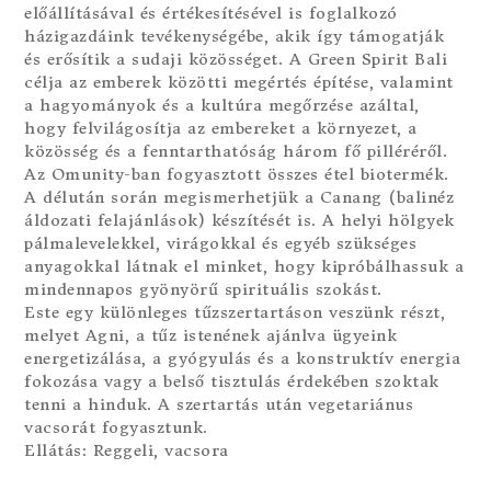
előállításával és értékesítésével is foglalkozó
házigazdáink tevékenységébe, akik így támogatják
és erősítik a sudaji közösséget. A Green Spirit Bali
célja az emberek közötti megértés építése, valamint
a hagyományok és a kultúra megőrzése azáltal,
hogy felvilágosítja az embereket a környezet, a
közösség és a fenntarthatóság három fő pilléréről.
Az Omunity-ban fogyasztott összes étel biotermék.
A délután során megismerhetjük a Canang (balinéz
áldozati felajánlások) készítését is. A helyi hölgyek
pálmalevelekkel, virágokkal és egyéb szükséges
anyagokkal látnak el minket, hogy kipróbálhassuk a
mindennapos gyönyörű spirituális szokást.
Este egy különleges tűzszertartáson veszünk részt,
melyet Agni, a tűz istenének ajánlva ügyeink
energetizálása, a gyógyulás és a konstruktív energia
fokozása vagy a belső tisztulás érdekében szoktak
tenni a hinduk. A szertartás után vegetariánus
vacsorát fogyasztunk.
Ellátás: Reggeli, vacsora