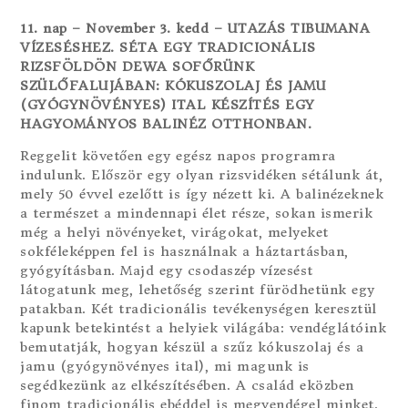
11. nap – November 3. kedd – UTAZÁS TIBUMANA
VÍZESÉSHEZ. SÉTA EGY TRADICIONÁLIS
RIZSFÖLDÖN DEWA SOFŐRÜNK
SZÜLŐFALUJÁBAN: KÓKUSZOLAJ ÉS JAMU
(GYÓGYNÖVÉNYES) ITAL KÉSZÍTÉS EGY
HAGYOMÁNYOS BALINÉZ OTTHONBAN.
Reggelit követően egy egész napos programra
indulunk. Először egy olyan rizsvidéken sétálunk át,
mely 50 évvel ezelőtt is így nézett ki. A balinézeknek
a természet a mindennapi élet része, sokan ismerik
még a helyi növényeket, virágokat, melyeket
sokféleképpen fel is használnak a háztartásban,
gyógyításban. Majd egy csodaszép vízesést
látogatunk meg, lehetőség szerint fürödhetünk egy
patakban. Két tradicionális tevékenységen keresztül
kapunk betekintést a helyiek világába: vendéglátóink
bemutatják, hogyan készül a szűz kókuszolaj és a
jamu (gyógynövényes ital), mi magunk is
segédkezünk az elkészítésében. A család eközben
finom tradicionális ebéddel is megvendégel minket.