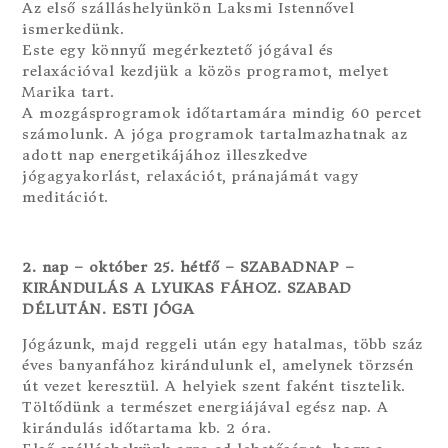
Az első szálláshelyünkön Laksmi Istennővel
ismerkedünk.
Este egy könnyű megérkeztető jógával és
relaxációval kezdjük a közös programot, melyet
Marika tart.
A mozgásprogramok időtartamára mindig 60 percet
számolunk. A jóga programok tartalmazhatnak az
adott nap energetikájához illeszkedve
jógagyakorlást, relaxációt, pránajámát vagy
meditációt.
2. nap – október 25. hétfő – SZABADNAP –
KIRÁNDULÁS A LYUKAS FÁHOZ. SZABAD
DÉLUTÁN. ESTI JÓGA
Jógázunk, majd reggeli után egy hatalmas, több száz
éves banyanfához kirándulunk el, amelynek törzsén
út vezet keresztül. A helyiek szent faként tisztelik.
Töltődünk a természet energiájával egész nap. A
kirándulás időtartama kb. 2 óra.