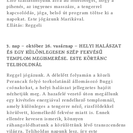
Első szálláshelyünk arra ad lehetőséget, hogy a
pihenés, az ingyenes masszázs, a tengerrel
kapcsolódás, jóga, belső út program töltse ki a
napokat. Este jógázunk Marikával.
Ellátás: Reggeli
3. nap – október 26. vasárnap – HELYI HALÁSZAT
ÉS EGY KÜLÖNLEGESEN SZÉP FEKVÉSŰ
TEMPLOM MEGISMERÉSE. ESTE KÖRTÁNC
TELIHOLDNÁL
Reggel jógázunk. A délelőtt folyamán a közeli
Perancak folyó torkolatánál állomásozó Buggi
csónakokat, a helyi halászat jellegzetes hajóit
nézhetjük meg. A hazafelé vezető úton megállunk
egy kivételes energiával rendelkező templomnál,
amely különleges a tengerre néző, rizsföldekkel
körülvett, kiemelkedő fekvése miatt is. Ennek
ellenére kevesen ismerik, könnyen
ráhangolódhatunk a körülöttünk lévő transzcendens
világra. Teliholdas napunk lesz, így este