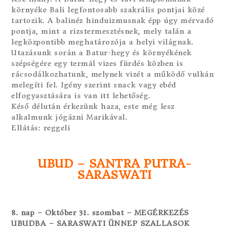
környéke Bali legfontosabb szakrális pontjai közé
tartozik. A balinéz hinduizmusnak épp úgy mérvadó
pontja, mint a rizstermesztésnek, mely talán a
legközpontibb meghatározója a helyi világnak.
Utazásunk során a Batur-hegy és környékének
szépségére egy termál vizes fürdés közben is
rácsodálkozhatunk, melynek vizét a működő vulkán
melegíti fel. Igény szerint snack vagy ebéd
elfogyasztására is van itt lehetőség.
Késő délután érkezünk haza, este még lesz
alkalmunk jógázni Marikával.
Ellátás: reggeli
UBUD – SANTRA PUTRA-
SARASWATI
8. nap – Október 31. szombat – MEGÉRKEZÉS
UBUDBA – SARASWATI ÜNNEP SZALLASOK