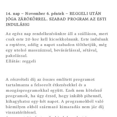
14. nap – November 6. péntek – REGGELI UTÁN
JÓGA ZÁRÓKÖRREL. SZABAD PROGRAM AZ ESTI
INDULÁSIG
Az egész nap rendelkezésünkre áll a szálláson, mert
csak este 20-kor kell kicsekkolnunk. Este indulunk
a reptérre, addig a napot szabadon tölthetjük, még
egy utolsó masszázzsal, bevásárlással, sétával,
pakolással.
Ellátás: reggeli
A részvételi díj az összes említett programot
tartalmazza a felsorolt étkezésekkel és a
mozgásprogramokkal együtt. Ezek nem kötelező
programok, ha úgy érzed, hogy inkább pihennél,
kihagyhatsz egy-két napot. A programokból való
bármilyen okból származó kimaradás nem jár díj
visszatérítéssel.