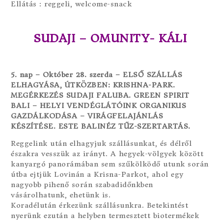
Ellátás : reggeli, welcome-snack
SUDAJI – OMUNITY- KÁLI
5. nap – Október 28. szerda – ELSŐ SZÁLLÁS
ELHAGYÁSA, ÚTKÖZBEN: KRISHNA-PARK.
MEGÉRKEZÉS SUDAJI FALUBA. GREEN SPIRIT
BALI – HELYI VENDÉGLÁTÓINK ORGANIKUS
GAZDÁLKODÁSA – VIRÁGFELAJÁNLÁS
KÉSZÍTÉSE. ESTE BALINÉZ TŰZ-SZERTARTÁS.
Reggelink után elhagyjuk szállásunkat, és délről
északra vesszük az irányt. A hegyek-völgyek között
kanyargó panorámában sem szűkölködő utunk során
útba ejtjük Lovinán a Krisna-Parkot, ahol egy
nagyobb pihenő során szabadidőnkben
vásárolhatunk, ehetünk is.
Koradélután érkezünk szállásunkra. Betekintést
nyerünk ezután a helyben termesztett biotermékek