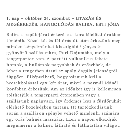
1. nap – október 24. szombat – UTAZÁS ÉS
MEGÉRKEZÉS. HANGOLÓDÁS BALIRA. ESTI JÓGA
Balira a repülőjárat érkezése a koradélelőtti órákban
történik. Közel két és fél órás út után érkezünk meg
minden kényelmünket kiszolgáló igényes és
gyönyörű szállásunkra, Puri Dajumába, mely a
tengerparton van. A part itt vulkanikus fekete
homok, a hullámok nagyobbak és erősebbek, de
lehet a tengerben úszni az apály-dagály jelenségtől
függően. Elképzelhető, hogy várnunk kell a
becsekkolással egy-két órát, mivel a normál időnél
korábban érkezünk. Ám az időnket így is kellemesen
tölthetjük a tengerparti étteremben vagy a
szállásunk napágyain, így érdemes lesz a fürdőruhát
elérhető közelségben tartani. Itt tartózkodásunk
során a szálláson igénybe vehető mindenki számára
egy órás balinéz masszázs. Ezen a napon elkezdjük
megismerni a balinéz látható és láthatatlan világot.