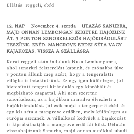
Ellátás: reggeli, ebéd
12. NAP – November 4. szerda – UTAZÁS SANURRA,
MAJD ONNAN LEMBONGAN SZIGETRE HAJÓZUNK
ÁT. 3 PONTON SZNORKELEZŐS HAJÓKIRÁDULÁST
TESZÜNK. EBÉD. MANGROVE ERDEI SÉTA VAGY
KAJAKOZÁS. VISSZA A SZÁLLÁSRA
Korai reggeli után indulunk Nusa Lembonganra,
ahol sznorkel felszerelést kapunk, és csónakba ülve
3 ponton állunk meg azért, hogy a tengeralatti
világba is betekintsünk. Ez egy igen különleges, jól
biztosított tengeri kirándulás egy kipróbált és
megbízható csapattal. Aki nem szeretne
sznorkelezni, az a hajókban maradva élvezheti a
hajókirándulást. Jól esik majd a tengerparti ebéd, és
egy kis séta a mangrove erdőben, mely különleges az
európai szemnek. A vállalkozó kedvűek a kajakozást
is kipróbálhatják a mangrove erdő fái közt. Délután
visszahajózunk Sanurba, majd onnan autókkal ubudi